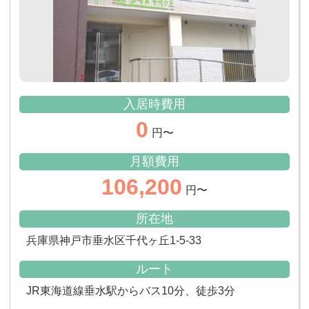
入居時費用
0
円〜
月額費用
106,200
円〜
所在地
兵庫県神戸市垂水区千代ヶ丘1-5-33
ルート
JR東海道線垂水駅からバス10分、徒歩3分