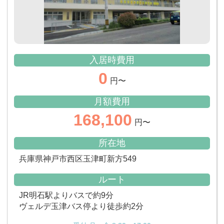
入居時費用
0
円〜
月額費用
168,100
円〜
所在地
兵庫県神戸市西区玉津町新方549
ルート
JR明石駅よりバスで約9分
ヴェルデ玉津バス停より徒歩約2分