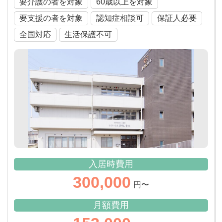
要介護の者を対象
60歳以上を対象
要支援の者を対象
認知症相談可
保証人必要
全国対応
生活保護不可
入居時費用
300,000
円〜
月額費用