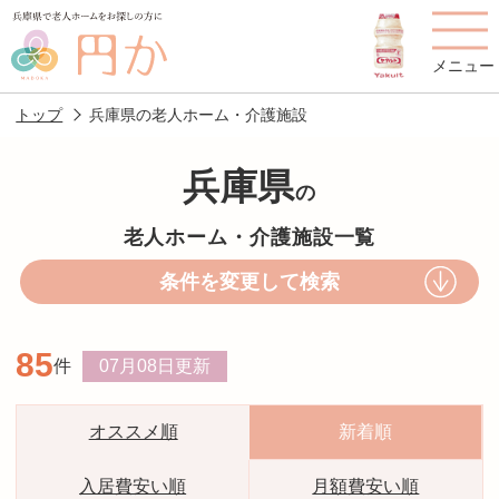
メニュー
トップ
兵庫県の老人ホーム・介護施設
兵庫県
の
老人ホームを
円かについて
費用について
老人ホーム・介護施設一覧
探す
条件を変更して検索
施設選びのポイント
施設をお探しの方へ
85
件
07月08日
更新
老人ホームの種類
よくあるご質問
スタッフ紹介
アクセス
オススメ順
新着順
相談者様の声
お役立ち情報
入居費安い順
月額費安い順