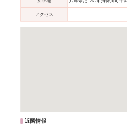
所在地
兵庫県たつの市揖保川町半田6
アクセス
近隣情報