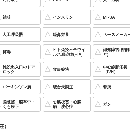
結核
インスリン
MRSA
人工呼吸器
経鼻栄養
ペースメーカ
ヒト免疫不全ウイ
認知障害(徘徊
梅毒
ルス感染症(HIV)
ど)
施設出入口のドア
中心静脈栄養
食事療法
ロック
（IVH）
パーキンソン病
統合失調症
鬱病
脳梗塞・脳卒中・
心筋梗塞・心臓
ガン
くも膜下
病・狭心症
荘）