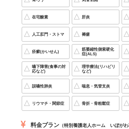
在宅酸素
肝炎
人工肛門・ストマ
褥瘡
筋萎縮性側索硬化
疥癬(かいせん)
症(ALS)
嚥下障害(食事の対
理学療法(リハビリ
応など)
など)
誤嚥性肺炎
喘息・気管支炎
リウマチ・関節症
骨折・骨粗鬆症
料金プラン
（特別養護老人ホーム いぼがわ