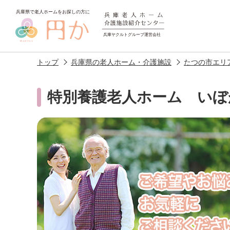
トップ
兵庫県の老人ホーム・介護施設
たつの市エリ
特別養護老人ホーム いぼ
老人ホームを
探す
施設選びのポイント
施設をお探
アクセス
相談者様の