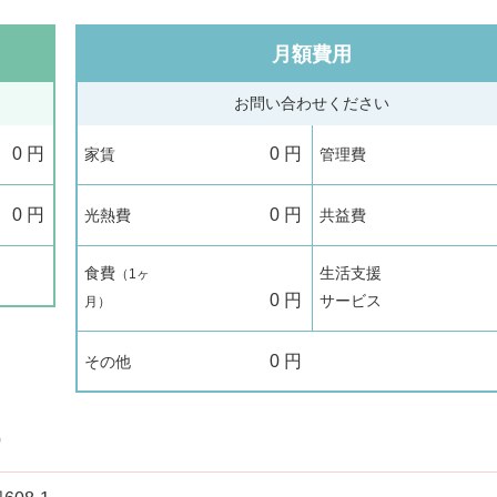
月額費用
お問い合わせください
0
円
0
円
家賃
管理費
0
円
0
円
光熱費
共益費
食費
生活支援
（1ヶ
0
円
サービス
月）
0
円
その他
）