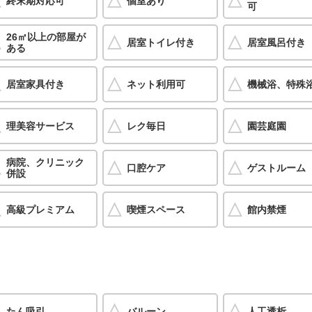
終末期対応可
個室あり
可
26㎡以上の部屋が
居室トイレ付き
居室風呂付き
ある
居室家具付き
ネット利用可
機械浴、特殊
理美容サービス
レク毎日
園芸庭園
病院、クリニック
口腔ケア
ゲストルーム
併設
高級プレミアム
喫煙スペース
館内禁煙
たん吸引
バルーン
人工透析