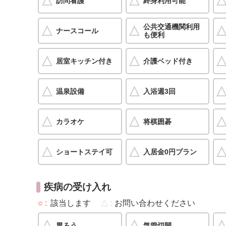
訪問看護
終身利用可能
公共交通機関利用
ナースコール
も便利
居室キッチン付き
介護ベッド付き
温泉設備
入浴週3回
カラオケ
将棋囲碁
ショートステイ可
入居金0円プラン
疾病の受け入れ
○
該当します
△
お問い合わせください
胃ろう
気管切開