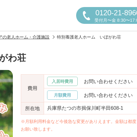
0120-21-896
受付月〜金 8:30〜17:
アの老人ホーム・介護施設
特別養護老人ホーム いぼがわ荘
がわ荘
円かについて
お問い合わせください
入居時費用
費用
お問い合わせください
月額費用
兵庫県たつの市揖保川町半田608-1
所在地
しの方へ
老人ホームの種類
よくある
※月額利用料金など今後急な変更がありえます。金額は都度
お願い致します。
声
お役立ち情報
おすすめ