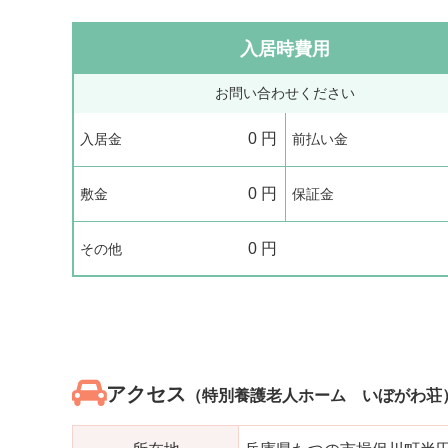
入居時費用
お問い合わせください
0
円
入居金
前払い金
0
円
敷金
保証金
0
円
その他
アクセス
（特別養護老人ホーム いぼがわ荘