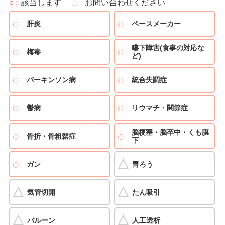
○
該当します
△
お問い合わせください
肝炎
ペースメーカー
嚥下障害(食事の対応な
梅毒
ど)
パーキンソン病
統合失調症
鬱病
リウマチ・関節症
脳梗塞・脳卒中・くも膜
骨折・骨粗鬆症
下
ガン
胃ろう
気管切開
たん吸引
バルーン
人工透析