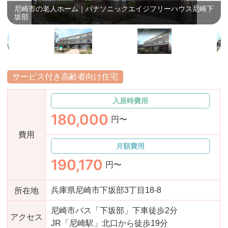
尼崎市の老人ホーム｜パナソニックエイジフリーハウス尼崎下
おすすめ施設特集
施設関係者の方へ
坂部
サービス付き高齢者向け住宅
入居時費用
180,000
円〜
費用
月額費用
190,170
円〜
兵庫県尼崎市下坂部3丁目18-8
所在地
尼崎市バス「下坂部」下車徒歩2分
アクセス
JR「尼崎駅」北口から徒歩19分