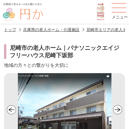
メニュー
トップ
兵庫県の老人ホーム・介護施設
尼崎市エリアの老人ホ
尼崎市の老人ホーム｜パナソニックエイジ
フリーハウス尼崎下坂部
老人ホームを
円かについて
費用について
探す
地域の方々との繋がりを大切に
施設選びのポイント
施設をお探しの方へ
老人ホームの種類
よくあるご質問
スタッフ紹介
アクセス
相談者様の声
お役立ち情報