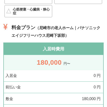
心筋梗塞・心臓病・狭心
症
料金プラン
（尼崎市の老人ホーム｜パナソニック
エイジフリーハウス尼崎下坂部）
入居時費用
180,000
円〜
入居金
0
円
前払い金
0
円
敷金
180,000
円