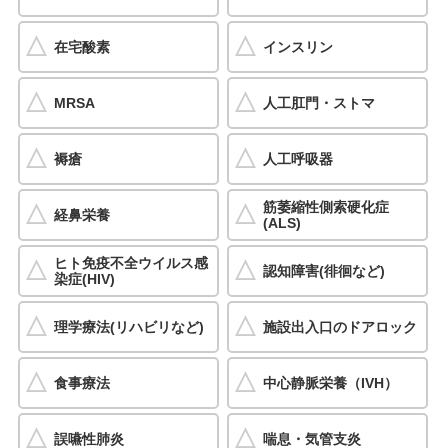
在宅酸素
インスリン
MRSA
人工肛門・ストマ
褥瘡
人工呼吸器
筋萎縮性側索硬化症
経鼻栄養
(ALS)
ヒト免疫不全ウイルス感
認知障害(徘徊など)
染症(HIV)
理学療法(リハビリなど)
施設出入口のドアロック
食事療法
中心静脈栄養（IVH）
誤嚥性肺炎
喘息・気管支炎