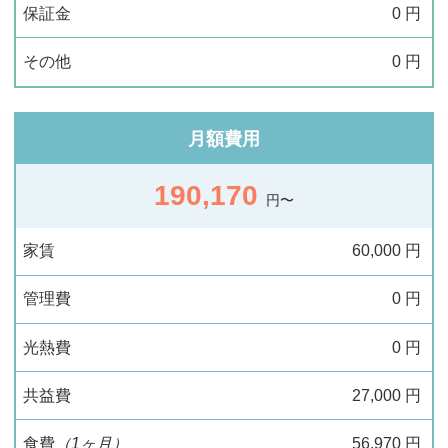
保証金
0
円
その他
0
円
月額費用
190,170
円〜
家賃
60,000
円
管理費
0
円
光熱費
0
円
共益費
27,000
円
食費
（1ヶ月）
56,970
円