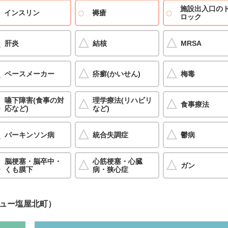
施設出入口の
インスリン
褥瘡
ロック
肝炎
結核
MRSA
ペースメーカー
疥癬(かいせん)
梅毒
嚥下障害(食事の対
理学療法(リハビリ
食事療法
応など)
など)
パーキンソン病
統合失調症
鬱病
脳梗塞・脳卒中・
心筋梗塞・心臓
ガン
くも膜下
病・狭心症
ュー塩屋北町）