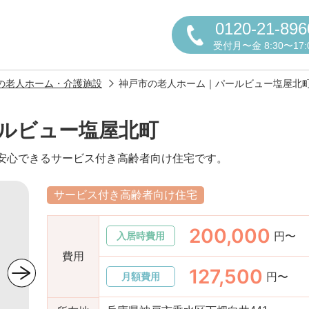
0120-21-896
受付月〜金 8:30〜17:
の老人ホーム・介護施設
神戸市の老人ホーム｜パールビュー塩屋北
ルビュー塩屋北町
の安心できるサービス付き高齢者向け住宅です。
円かについて
サービス付き高齢者向け住宅
200,000
円〜
入居時費用
しの方へ
老人ホームの種類
よくある
費用
127,500
円〜
月額費用
声
お役立ち情報
おすすめ