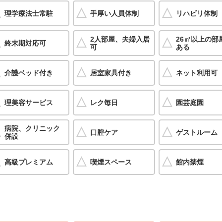
理学療法士常駐
手厚い人員体制
リハビリ体制
2人部屋、夫婦入居
26㎡以上の部
終末期対応可
可
ある
介護ベッド付き
居室家具付き
ネット利用可
理美容サービス
レク毎日
園芸庭園
病院、クリニック
口腔ケア
ゲストルーム
併設
高級プレミアム
喫煙スペース
館内禁煙