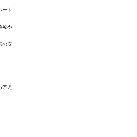
ポート
治療や
様の安
お答え