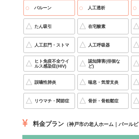
バルーン
人工透析
たん吸引
在宅酸素
人工肛門・ストマ
人工呼吸器
ヒト免疫不全ウイ
認知障害(徘徊な
ルス感染症(HIV)
ど)
誤嚥性肺炎
喘息・気管支炎
リウマチ・関節症
骨折・骨粗鬆症
料金プラン
（神戸市の老人ホーム｜パールビ