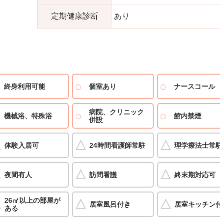
定期健康診断
あり
終身利用可能
個室あり
ナースコール
病院、クリニック
機械浴、特殊浴
館内禁煙
併設
体験入居可
24時間看護師常駐
理学療法士常
夜間有人
訪問看護
終末期対応可
26㎡以上の部屋が
居室風呂付き
居室キッチン
ある