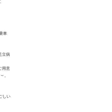
立
乗車
足立病
ご用意
時～、
ごしい