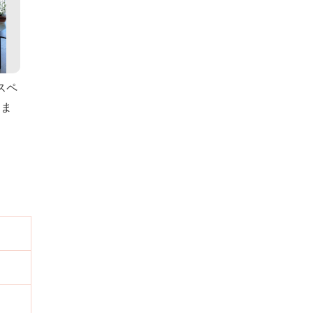
スペ
りま
）