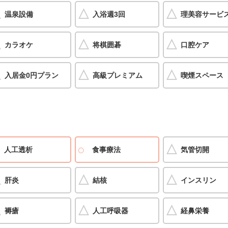
温泉設備
入浴週3回
理美容サービ
カラオケ
将棋囲碁
口腔ケア
入居金0円プラン
高級プレミアム
喫煙スペース
人工透析
食事療法
気管切開
肝炎
結核
インスリン
褥瘡
人工呼吸器
経鼻栄養