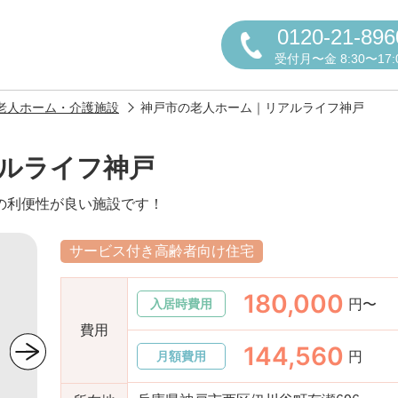
0120-21-896
受付月〜金 8:30〜17:
老人ホーム・介護施設
神戸市の老人ホーム｜リアルライフ神戸
ルライフ神戸
の利便性が良い施設です！
円かについて
サービス付き高齢者向け住宅
180,000
円〜
入居時費用
しの方へ
老人ホームの種類
よくある
費用
144,560
円
月額費用
声
お役立ち情報
おすすめ