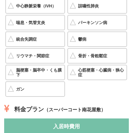
中心静脈栄養（IVH）
誤嚥性肺炎
喘息・気管支炎
パーキンソン病
統合失調症
鬱病
リウマチ・関節症
骨折・骨粗鬆症
脳梗塞・脳卒中・くも膜
心筋梗塞・心臓病・狭心
下
症
ガン
料金プラン
（スーパーコート南花屋敷）
入居時費用