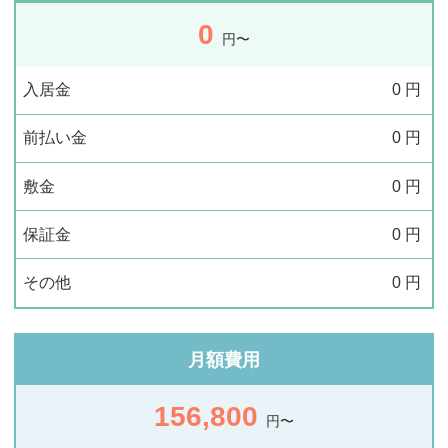
0
円〜
入居金
0
円
前払い金
0
円
敷金
0
円
保証金
0
円
その他
0
円
月額費用
156,800
円〜