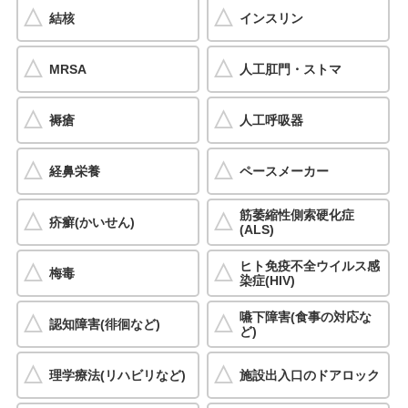
結核
インスリン
MRSA
人工肛門・ストマ
褥瘡
人工呼吸器
経鼻栄養
ペースメーカー
筋萎縮性側索硬化症
疥癬(かいせん)
(ALS)
ヒト免疫不全ウイルス感
梅毒
染症(HIV)
嚥下障害(食事の対応な
認知障害(徘徊など)
ど)
理学療法(リハビリなど)
施設出入口のドアロック