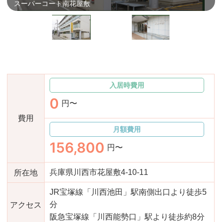
スーパーコート南花屋敷
おすすめ施設特集
施設関係者の方へ
適合高齢者専用賃貸住宅
入居時費用
0
円〜
費用
月額費用
156,800
円〜
兵庫県川西市花屋敷4-10-11
所在地
JR宝塚線「川西池田」駅南側出口より徒歩5
分
アクセス
阪急宝塚線「川西能勢口」駅より徒歩約8分