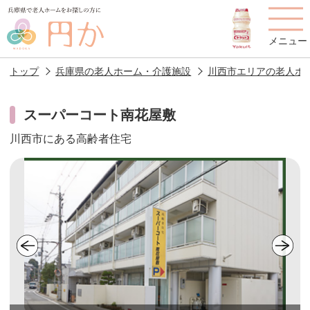
メニュー
トップ
兵庫県の老人ホーム・介護施設
川西市エリアの老人ホ
スーパーコート南花屋敷
川西市にある高齢者住宅
老人ホームを
円かについて
費用について
探す
施設選びのポイント
施設をお探しの方へ
老人ホームの種類
よくあるご質問
スタッフ紹介
アクセス
相談者様の声
お役立ち情報