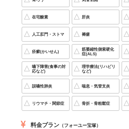
在宅酸素
肝炎
人工肛門・ストマ
褥瘡
筋萎縮性側索硬化
疥癬(かいせん)
症(ALS)
嚥下障害(食事の対
理学療法(リハビリ
応など)
など)
誤嚥性肺炎
喘息・気管支炎
リウマチ・関節症
骨折・骨粗鬆症
料金プラン
（フォーユー宝塚）