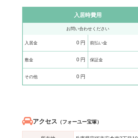
入居時費用
お問い合わせください
0
円
入居金
前払い金
0
円
敷金
保証金
0
円
その他
アクセス
（フォーユー宝塚）