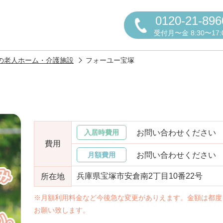
0120-21-896
受付月〜金 8:30〜17:
の老人ホーム・介護施設
フォーユー宝塚
円かについて
お問い合わせください
入居時費用
費用
お問い合わせください
月額費用
兵庫県宝塚市安倉南2丁目10番22号
所在地
しの方へ
老人ホームの種類
よくある
※月額利用料金など今後急な変更がありえます。金額は都度
お願い致します。
声
お役立ち情報
おすすめ