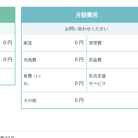
月額費用
お問い合わせください
0
円
0
円
家賃
管理費
0
円
0
円
光熱費
共益費
食費
生活支援
（1ヶ
0
円
サービス
月）
0
円
その他