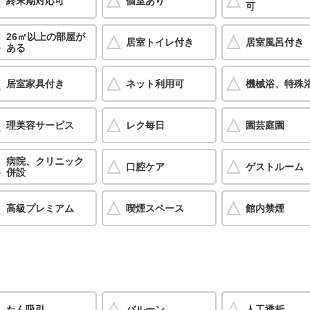
終末期対応可
個室あり
可
26㎡以上の部屋が
居室トイレ付き
居室風呂付き
ある
居室家具付き
ネット利用可
機械浴、特殊
理美容サービス
レク毎日
園芸庭園
病院、クリニック
口腔ケア
ゲストルーム
併設
高級プレミアム
喫煙スペース
館内禁煙
たん吸引
バルーン
人工透析