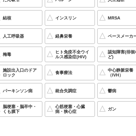
結核
インスリン
MRSA
人工呼吸器
経鼻栄養
ペースメーカ
ヒト免疫不全ウイ
認知障害(徘徊
梅毒
ルス感染症(HIV)
ど)
施設出入口のドア
中心静脈栄養
食事療法
ロック
（IVH）
パーキンソン病
統合失調症
鬱病
脳梗塞・脳卒中・
心筋梗塞・心臓
ガン
くも膜下
病・狭心症