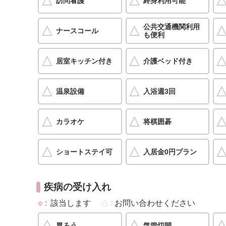
訪問看護
終身利用可能
公共交通機関利用
ナースコール
も便利
居室キッチン付き
介護ベッド付き
温泉設備
入浴週3回
カラオケ
将棋囲碁
ショートステイ可
入居金0円プラン
疾病の受け入れ
○
該当します
△
お問い合わせください
胃ろう
気管切開