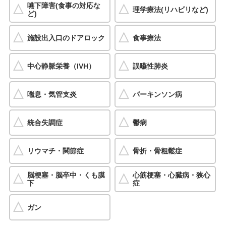
嚥下障害(食事の対応な
理学療法(リハビリなど)
ど)
施設出入口のドアロック
食事療法
中心静脈栄養（IVH）
誤嚥性肺炎
喘息・気管支炎
パーキンソン病
統合失調症
鬱病
リウマチ・関節症
骨折・骨粗鬆症
脳梗塞・脳卒中・くも膜
心筋梗塞・心臓病・狭心
下
症
ガン