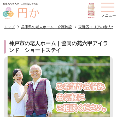
メニュー
トップ
兵庫県の老人ホーム・介護施設
東灘区エリアの老人ホ
神戸市の老人ホーム｜協同の苑六甲アイラ
ンド ショートステイ
老人ホームを
円かについて
費用について
探す
施設選びのポイント
施設をお探しの方へ
老人ホームの種類
よくあるご質問
スタッフ紹介
アクセス
相談者様の声
お役立ち情報