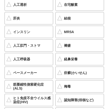
人工透析
在宅酸素
肝炎
結核
インスリン
MRSA
人工肛門・ストマ
褥瘡
人工呼吸器
経鼻栄養
ペースメーカー
疥癬(かいせん)
筋萎縮性側索硬化症
梅毒
(ALS)
ヒト免疫不全ウイルス感
認知障害(徘徊など)
染症(HIV)