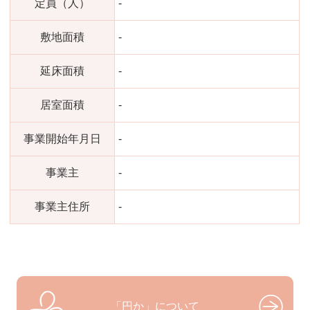
定員（人）
-
敷地面積
-
延床面積
-
居室面積
-
事業開始年月日
-
事業主
-
事業主住所
-
「円か」について