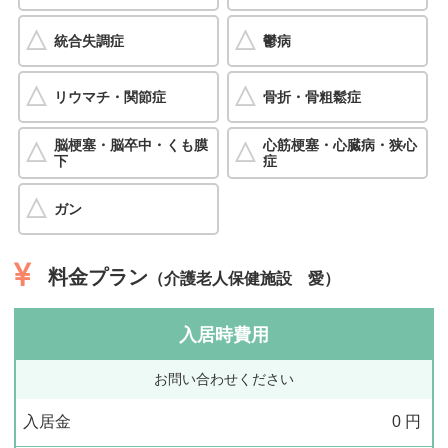
統合失調症
鬱病
リウマチ・関節症
骨折・骨粗鬆症
脳梗塞・脳卒中・くも膜
心筋梗塞・心臓病・狭心
下
症
ガン
料金プラン
（介護老人保健施設 愛）
入居時費用
お問い合わせください
入居金
0
円