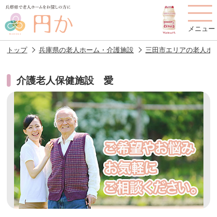
メニュー
トップ
兵庫県の老人ホーム・介護施設
三田市エリアの老人ホ
介護老人保健施設 愛
老人ホームを
円かについて
費用について
探す
施設選びのポイント
施設をお探しの方へ
老人ホームの種類
よくあるご質問
スタッフ紹介
アクセス
相談者様の声
お役立ち情報