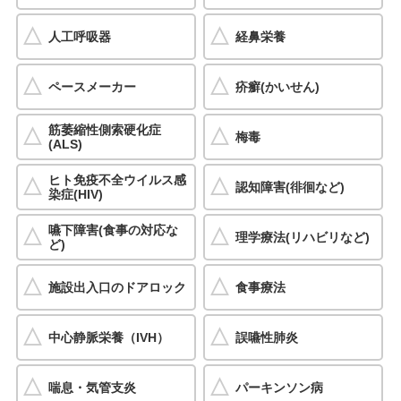
人工呼吸器
経鼻栄養
ペースメーカー
疥癬(かいせん)
筋萎縮性側索硬化症
梅毒
(ALS)
ヒト免疫不全ウイルス感
認知障害(徘徊など)
染症(HIV)
嚥下障害(食事の対応な
理学療法(リハビリなど)
ど)
施設出入口のドアロック
食事療法
中心静脈栄養（IVH）
誤嚥性肺炎
喘息・気管支炎
パーキンソン病