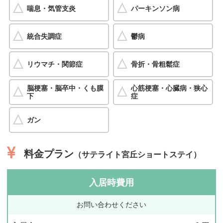
喘息・気管支炎
パーキンソン病
統合失調症
鬱病
リウマチ・関節症
骨折・骨粗鬆症
脳梗塞・脳卒中・くも膜
心筋梗塞・心臓病・狭心
下
症
ガン
料金プラン
（サテライト宮丘ショートステイ）
入居時費用
お問い合わせください