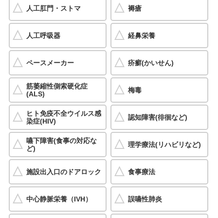
人工肛門・ストマ
褥瘡
人工呼吸器
経鼻栄養
ペースメーカー
疥癬(かいせん)
筋萎縮性側索硬化症
梅毒
(ALS)
ヒト免疫不全ウイルス感
認知障害(徘徊など)
染症(HIV)
嚥下障害(食事の対応な
理学療法(リハビリなど)
ど)
施設出入口のドアロック
食事療法
中心静脈栄養（IVH）
誤嚥性肺炎