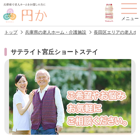
メニュー
トップ
兵庫県の老人ホーム・介護施設
長田区エリアの老人ホ
サテライト宮丘ショートステイ
老人ホームを
円かについて
費用について
探す
施設選びのポイント
施設をお探しの方へ
老人ホームの種類
よくあるご質問
スタッフ紹介
アクセス
相談者様の声
お役立ち情報