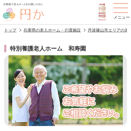
メニュー
トップ
兵庫県の老人ホーム・介護施設
丹波篠山市エリアの老
特別養護老人ホーム 和寿園
老人ホームを
円かについて
費用について
探す
施設選びのポイント
施設をお探しの方へ
老人ホームの種類
よくあるご質問
スタッフ紹介
アクセス
相談者様の声
お役立ち情報