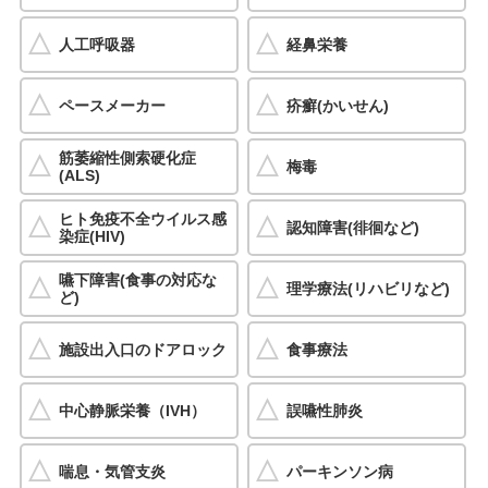
人工呼吸器
経鼻栄養
ペースメーカー
疥癬(かいせん)
筋萎縮性側索硬化症
梅毒
(ALS)
ヒト免疫不全ウイルス感
認知障害(徘徊など)
染症(HIV)
嚥下障害(食事の対応な
理学療法(リハビリなど)
ど)
施設出入口のドアロック
食事療法
中心静脈栄養（IVH）
誤嚥性肺炎
喘息・気管支炎
パーキンソン病