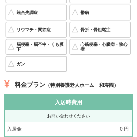
統合失調症
鬱病
リウマチ・関節症
骨折・骨粗鬆症
脳梗塞・脳卒中・くも膜
心筋梗塞・心臓病・狭心
下
症
ガン
料金プラン
（特別養護老人ホーム 和寿園）
入居時費用
お問い合わせください
入居金
0
円