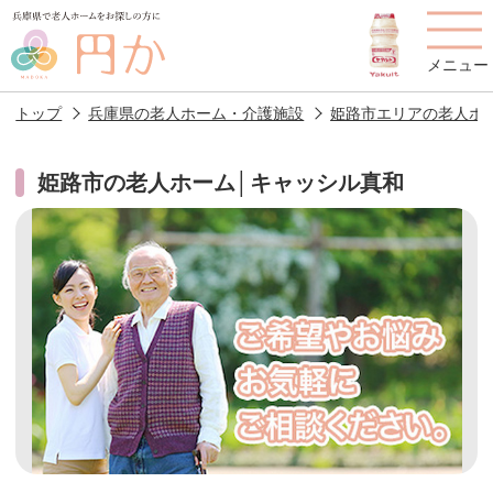
メニュー
トップ
兵庫県の老人ホーム・介護施設
姫路市エリアの老人ホ
姫路市の老人ホーム│キャッシル真和
老人ホームを
円かについて
費用について
探す
施設選びのポイント
施設をお探しの方へ
老人ホームの種類
よくあるご質問
スタッフ紹介
アクセス
相談者様の声
お役立ち情報