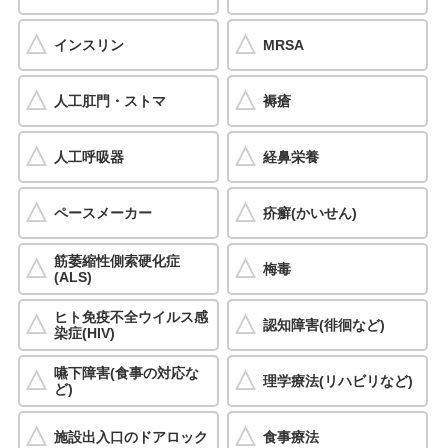
インスリン
MRSA
人工肛門・ストマ
褥瘡
人工呼吸器
経鼻栄養
ペースメーカー
疥癬(かいせん)
筋萎縮性側索硬化症
梅毒
(ALS)
ヒト免疫不全ウイルス感
認知障害(徘徊など)
染症(HIV)
嚥下障害(食事の対応な
理学療法(リハビリなど)
ど)
施設出入口のドアロック
食事療法