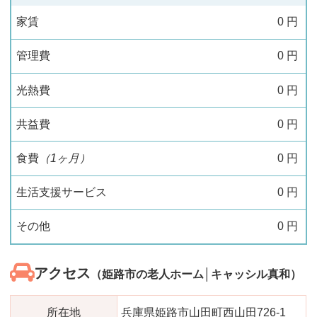
家賃
0
円
管理費
0
円
光熱費
0
円
共益費
0
円
食費
（1ヶ月）
0
円
生活支援サービス
0
円
その他
0
円
アクセス
（姫路市の老人ホーム│キャッシル真和）
所在地
兵庫県姫路市山田町西山田726-1