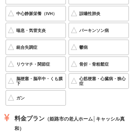
中心静脈栄養（IVH）
誤嚥性肺炎
喘息・気管支炎
パーキンソン病
統合失調症
鬱病
リウマチ・関節症
骨折・骨粗鬆症
脳梗塞・脳卒中・くも膜
心筋梗塞・心臓病・狭心
下
症
ガン
料金プラン
（姫路市の老人ホーム│キャッシル真
和）