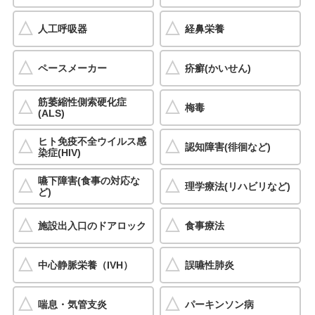
人工呼吸器
経鼻栄養
ペースメーカー
疥癬(かいせん)
筋萎縮性側索硬化症
梅毒
(ALS)
ヒト免疫不全ウイルス感
認知障害(徘徊など)
染症(HIV)
嚥下障害(食事の対応な
理学療法(リハビリなど)
ど)
施設出入口のドアロック
食事療法
中心静脈栄養（IVH）
誤嚥性肺炎
喘息・気管支炎
パーキンソン病