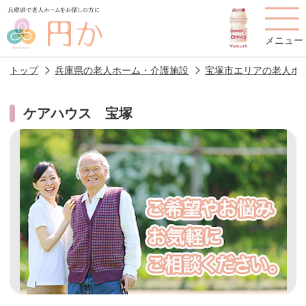
メニュー
トップ
兵庫県の老人ホーム・介護施設
宝塚市エリアの老人ホ
ケアハウス 宝塚
老人ホームを
円かについて
費用について
探す
施設選びのポイント
施設をお探しの方へ
老人ホームの種類
よくあるご質問
スタッフ紹介
アクセス
相談者様の声
お役立ち情報