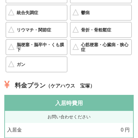
統合失調症
鬱病
リウマチ・関節症
骨折・骨粗鬆症
脳梗塞・脳卒中・くも膜
心筋梗塞・心臓病・狭心
下
症
ガン
料金プラン
（ケアハウス 宝塚）
入居時費用
お問い合わせください
入居金
0
円