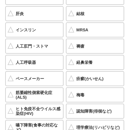
肝炎
結核
インスリン
MRSA
人工肛門・ストマ
褥瘡
人工呼吸器
経鼻栄養
ペースメーカー
疥癬(かいせん)
筋萎縮性側索硬化症
梅毒
(ALS)
ヒト免疫不全ウイルス感
認知障害(徘徊など)
染症(HIV)
嚥下障害(食事の対応な
理学療法(リハビリなど)
ど)