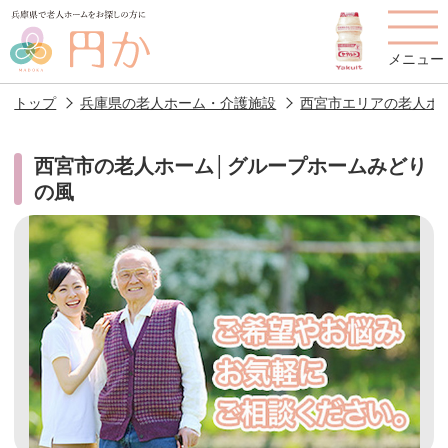
メニュー
トップ
兵庫県の老人ホーム・介護施設
西宮市エリアの老人ホ
西宮市の老人ホーム│グループホームみどり
の風
老人ホームを
円かについて
費用について
探す
施設選びのポイント
施設をお探しの方へ
老人ホームの種類
よくあるご質問
スタッフ紹介
アクセス
相談者様の声
お役立ち情報