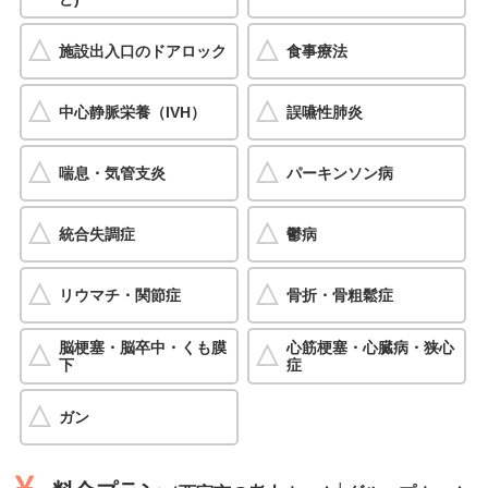
施設出入口のドアロック
食事療法
中心静脈栄養（IVH）
誤嚥性肺炎
喘息・気管支炎
パーキンソン病
統合失調症
鬱病
リウマチ・関節症
骨折・骨粗鬆症
脳梗塞・脳卒中・くも膜
心筋梗塞・心臓病・狭心
下
症
ガン