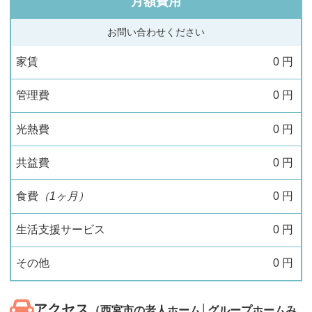
月額費用
お問い合わせください
家賃
0
円
管理費
0
円
光熱費
0
円
共益費
0
円
食費
（1ヶ月）
0
円
生活支援サービス
0
円
その他
0
円
アクセス
（西宮市の老人ホーム│グループホームみ