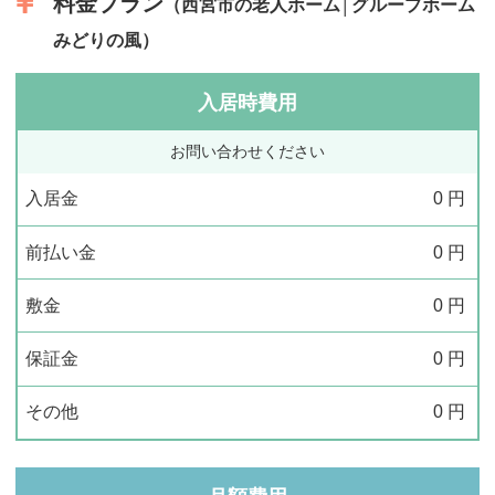
料金プラン
（西宮市の老人ホーム│グループホーム
みどりの風）
入居時費用
お問い合わせください
入居金
0
円
前払い金
0
円
敷金
0
円
保証金
0
円
その他
0
円