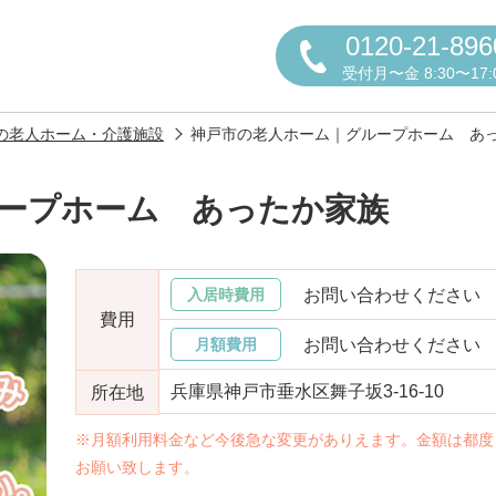
0120-21-896
受付月〜金 8:30〜17:
の老人ホーム・介護施設
神戸市の老人ホーム｜グループホーム あ
ープホーム あったか家族
円かについて
お問い合わせください
入居時費用
費用
お問い合わせください
月額費用
兵庫県神戸市垂水区舞子坂3-16-10
所在地
しの方へ
老人ホームの種類
よくある
※月額利用料金など今後急な変更がありえます。金額は都度
お願い致します。
声
お役立ち情報
おすすめ