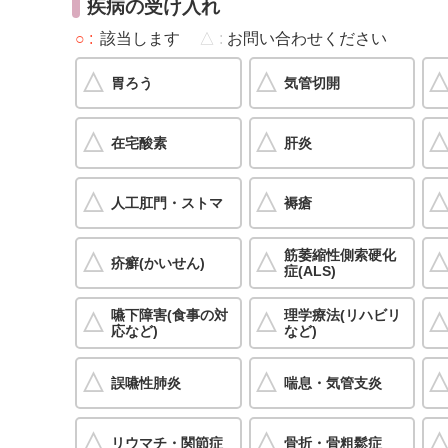
疾病の受け入れ
○
該当します
△
お問い合わせください
胃ろう
気管切開
在宅酸素
肝炎
人工肛門・ストマ
褥瘡
筋萎縮性側索硬化
疥癬(かいせん)
症(ALS)
嚥下障害(食事の対
理学療法(リハビリ
応など)
など)
誤嚥性肺炎
喘息・気管支炎
リウマチ・関節症
骨折・骨粗鬆症