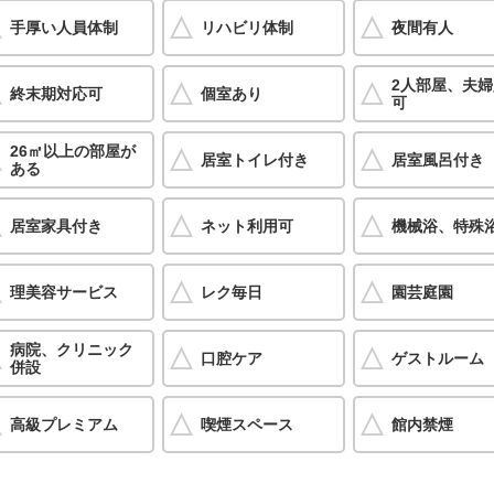
手厚い人員体制
リハビリ体制
夜間有人
2人部屋、夫
終末期対応可
個室あり
可
26㎡以上の部屋が
居室トイレ付き
居室風呂付き
ある
居室家具付き
ネット利用可
機械浴、特殊
理美容サービス
レク毎日
園芸庭園
病院、クリニック
口腔ケア
ゲストルーム
併設
高級プレミアム
喫煙スペース
館内禁煙