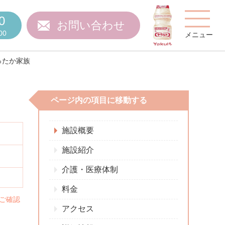
0
お問い合わせ
00
メニュー
ったか家族
ページ内の項目に移動する
費用について
施設概要
施設紹介
介護・医療体制
ご質問
スタッフ紹介
料金
ご確認
アクセス
施設特集
施設関係者の方へ