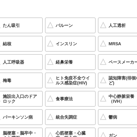
たん吸引
バルーン
人工透析
結核
インスリン
MRSA
人工呼吸器
経鼻栄養
ペースメーカ
ヒト免疫不全ウイ
認知障害(徘徊
梅毒
ルス感染症(HIV)
ど)
施設出入口のドア
中心静脈栄養
食事療法
ロック
（IVH）
パーキンソン病
統合失調症
鬱病
脳梗塞・脳卒中・
心筋梗塞・心臓
ガン