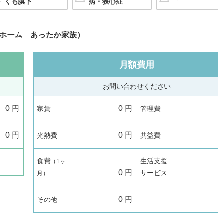
くも膜下
病・狭心症
ホーム あったか家族）
月額費用
お問い合わせください
0
円
0
円
家賃
管理費
0
円
0
円
光熱費
共益費
食費
生活支援
（1ヶ
0
円
サービス
月）
0
円
その他