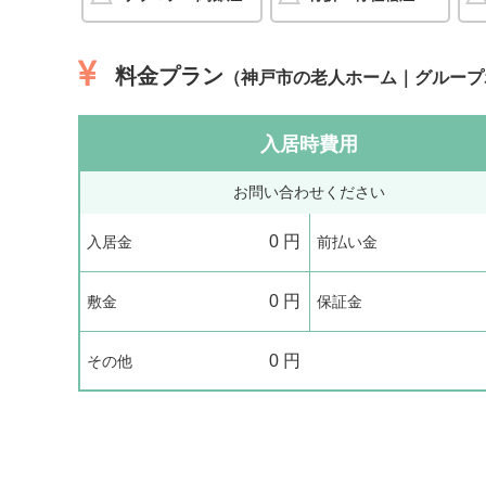
料金プラン
（神戸市の老人ホーム｜グループ
入居時費用
お問い合わせください
0
円
入居金
前払い金
0
円
敷金
保証金
0
円
その他