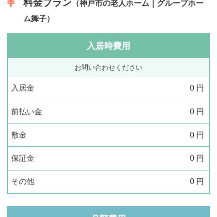
料金プラン
（神戸市の老人ホーム｜グループホー
ム舞子）
入居時費用
お問い合わせください
入居金
0
円
前払い金
0
円
敷金
0
円
保証金
0
円
その他
0
円