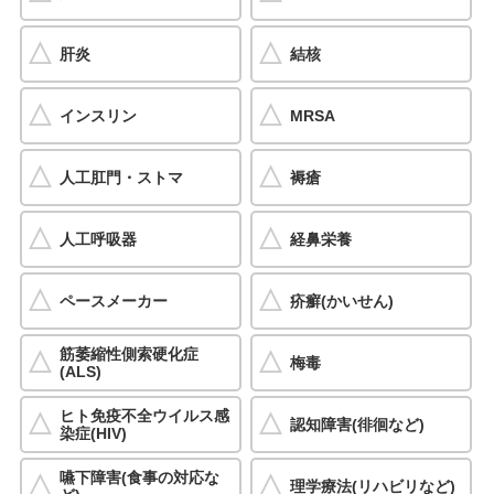
肝炎
結核
インスリン
MRSA
人工肛門・ストマ
褥瘡
人工呼吸器
経鼻栄養
ペースメーカー
疥癬(かいせん)
筋萎縮性側索硬化症
梅毒
(ALS)
ヒト免疫不全ウイルス感
認知障害(徘徊など)
染症(HIV)
嚥下障害(食事の対応な
理学療法(リハビリなど)