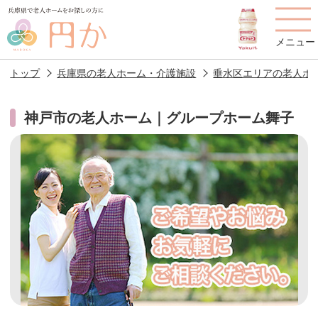
メニュー
トップ
兵庫県の老人ホーム・介護施設
垂水区エリアの老人ホ
神戸市の老人ホーム｜グループホーム舞子
老人ホームを
円かについて
費用について
探す
施設選びのポイント
施設をお探しの方へ
老人ホームの種類
よくあるご質問
スタッフ紹介
アクセス
相談者様の声
お役立ち情報