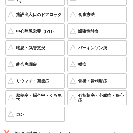
ど)
施設出入口のドアロック
食事療法
中心静脈栄養（IVH）
誤嚥性肺炎
喘息・気管支炎
パーキンソン病
統合失調症
鬱病
リウマチ・関節症
骨折・骨粗鬆症
脳梗塞・脳卒中・くも膜
心筋梗塞・心臓病・狭心
下
症
ガン