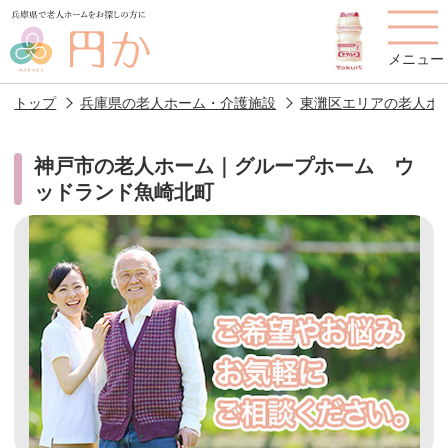
メニュー
トップ
兵庫県の老人ホーム・介護施設
東灘区エリアの老人ホ
神戸市の老人ホーム｜グループホーム ウ
ッドランド魚崎北町
老人ホームを
円かについて
費用について
探す
施設選びのポイント
施設をお探しの方へ
老人ホームの種類
よくあるご質問
スタッフ紹介
アクセス
相談者様の声
お役立ち情報