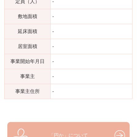
定員（人）
-
敷地面積
-
延床面積
-
居室面積
-
事業開始年月日
-
事業主
-
事業主住所
-
「円か」について