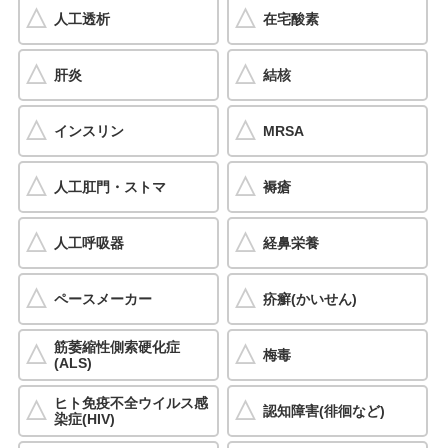
人工透析
在宅酸素
肝炎
結核
インスリン
MRSA
人工肛門・ストマ
褥瘡
人工呼吸器
経鼻栄養
ペースメーカー
疥癬(かいせん)
筋萎縮性側索硬化症
梅毒
(ALS)
ヒト免疫不全ウイルス感
認知障害(徘徊など)
染症(HIV)