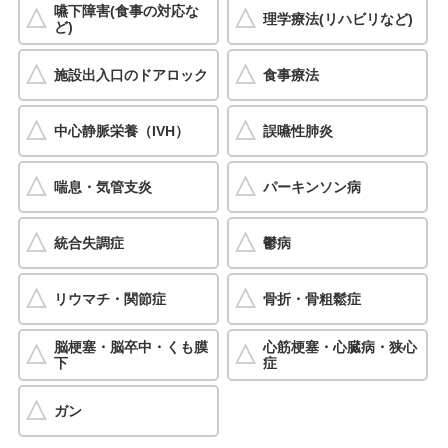
嚥下障害(食事の対応な
理学療法(リハビリなど)
ど)
施設出入口のドアロック
食事療法
中心静脈栄養（IVH）
誤嚥性肺炎
喘息・気管支炎
パーキンソン病
統合失調症
鬱病
リウマチ・関節症
骨折・骨粗鬆症
脳梗塞・脳卒中・くも膜
心筋梗塞・心臓病・狭心
下
症
ガン