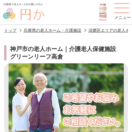
メニュー
トップ
兵庫県の老人ホーム・介護施設
須磨区エリアの老人ホ
神戸市の老人ホーム｜介護老人保健施設
グリーンリーフ高倉
老人ホームを
円かについて
費用について
探す
施設選びのポイント
施設をお探しの方へ
老人ホームの種類
よくあるご質問
スタッフ紹介
アクセス
相談者様の声
お役立ち情報