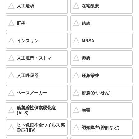
人工透析
在宅酸素
肝炎
結核
インスリン
MRSA
人工肛門・ストマ
褥瘡
人工呼吸器
経鼻栄養
ペースメーカー
疥癬(かいせん)
筋萎縮性側索硬化症
梅毒
(ALS)
ヒト免疫不全ウイルス感
認知障害(徘徊など)
染症(HIV)