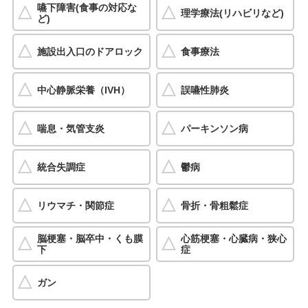
嚥下障害(食事の対応な
理学療法(リハビリなど)
ど)
施設出入口のドアロック
食事療法
中心静脈栄養（IVH）
誤嚥性肺炎
喘息・気管支炎
パーキンソン病
統合失調症
鬱病
リウマチ・関節症
骨折・骨粗鬆症
脳梗塞・脳卒中・くも膜
心筋梗塞・心臓病・狭心
下
症
ガン