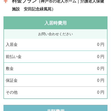
料金プラン
（神戸市の老人ホーム｜介護老人保健
施設 安田記念緑風苑）
入居時費用
お問い合わせください
入居金
0
円
前払い金
0
円
敷金
0
円
保証金
0
円
その他
0
円