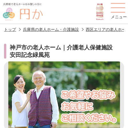
メニュー
トップ
兵庫県の老人ホーム・介護施設
西区エリアの老人ホー
神戸市の老人ホーム｜介護老人保健施設
安田記念緑風苑
老人ホームを
円かについて
費用について
探す
施設選びのポイント
施設をお探しの方へ
老人ホームの種類
よくあるご質問
スタッフ紹介
アクセス
相談者様の声
お役立ち情報