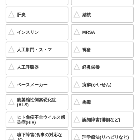
肝炎
結核
インスリン
MRSA
人工肛門・ストマ
褥瘡
人工呼吸器
経鼻栄養
ペースメーカー
疥癬(かいせん)
筋萎縮性側索硬化症
梅毒
(ALS)
ヒト免疫不全ウイルス感
認知障害(徘徊など)
染症(HIV)
嚥下障害(食事の対応な
理学療法(リハビリなど)
ど)