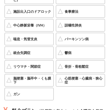
施設出入口のドアロック
食事療法
中心静脈栄養（IVH）
誤嚥性肺炎
喘息・気管支炎
パーキンソン病
統合失調症
鬱病
リウマチ・関節症
骨折・骨粗鬆症
脳梗塞・脳卒中・くも膜
心筋梗塞・心臓病・狭心
下
症
ガン