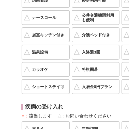
訪問看護
終身利用可能
公共交通機関利用
ナースコール
も便利
居室キッチン付き
介護ベッド付き
温泉設備
入浴週3回
カラオケ
将棋囲碁
ショートステイ可
入居金0円プラン
疾病の受け入れ
○
該当します
△
お問い合わせください
胃ろう
気管切開