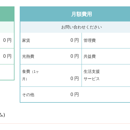
月額費用
お問い合わせください
0
円
0
円
家賃
管理費
0
円
0
円
光熱費
共益費
食費
生活支援
（1ヶ
0
円
サービス
月）
0
円
その他
ム）