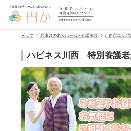
トップ
兵庫県の老人ホーム・介護施設
川西市エリア
ハピネス川西 特別養護老
老人ホームを
探す
施設選びのポイント
施設をお探
アクセス
相談者様の