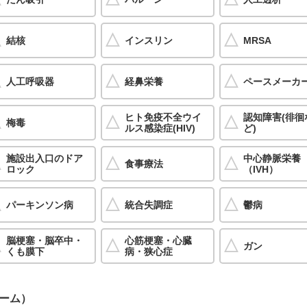
結核
インスリン
MRSA
人工呼吸器
経鼻栄養
ペースメーカ
ヒト免疫不全ウイ
認知障害(徘徊
梅毒
ルス感染症(HIV)
ど)
施設出入口のドア
中心静脈栄養
食事療法
ロック
（IVH）
パーキンソン病
統合失調症
鬱病
脳梗塞・脳卒中・
心筋梗塞・心臓
ガン
くも膜下
病・狭心症
ーム）