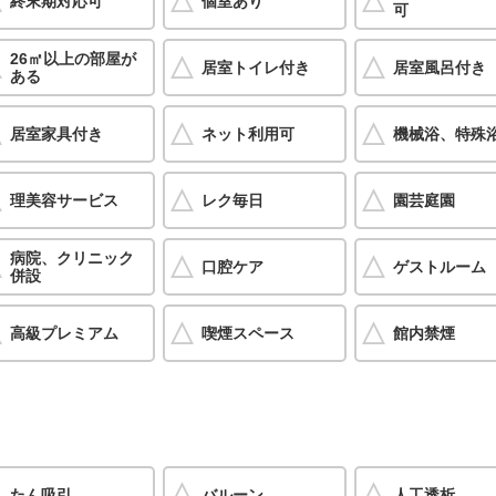
終末期対応可
個室あり
可
26㎡以上の部屋が
居室トイレ付き
居室風呂付き
ある
居室家具付き
ネット利用可
機械浴、特殊
理美容サービス
レク毎日
園芸庭園
病院、クリニック
口腔ケア
ゲストルーム
併設
高級プレミアム
喫煙スペース
館内禁煙
たん吸引
バルーン
人工透析