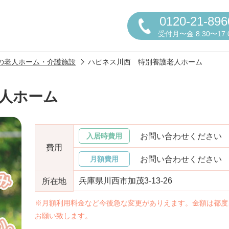
0120-21-896
受付月〜金 8:30〜17:
の老人ホーム・介護施設
ハピネス川西 特別養護老人ホーム
人ホーム
円かについて
お問い合わせください
入居時費用
費用
お問い合わせください
月額費用
兵庫県川西市加茂3-13-26
所在地
しの方へ
老人ホームの種類
よくある
※月額利用料金など今後急な変更がありえます。金額は都度
お願い致します。
声
お役立ち情報
おすすめ