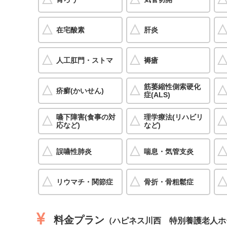
在宅酸素
肝炎
人工肛門・ストマ
褥瘡
筋萎縮性側索硬化
疥癬(かいせん)
症(ALS)
嚥下障害(食事の対
理学療法(リハビリ
応など)
など)
誤嚥性肺炎
喘息・気管支炎
リウマチ・関節症
骨折・骨粗鬆症
料金プラン
（ハピネス川西 特別養護老人ホ