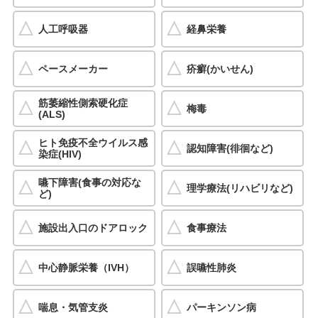
人工呼吸器
経鼻栄養
ペースメーカー
疥癬(かいせん)
筋萎縮性側索硬化症
梅毒
(ALS)
ヒト免疫不全ウイルス感
認知障害(徘徊など)
染症(HIV)
嚥下障害(食事の対応な
理学療法(リハビリなど)
ど)
施設出入口のドアロック
食事療法
中心静脈栄養（IVH）
誤嚥性肺炎
喘息・気管支炎
パーキンソン病