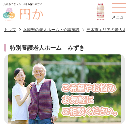
メニュー
トップ
兵庫県の老人ホーム・介護施設
三木市エリアの老人ホ
特別養護老人ホーム みずき
老人ホームを
円かについて
費用について
探す
施設選びのポイント
施設をお探しの方へ
老人ホームの種類
よくあるご質問
スタッフ紹介
アクセス
相談者様の声
お役立ち情報