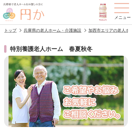
メニュー
トップ
兵庫県の老人ホーム・介護施設
加西市エリアの老人ホ
特別養護老人ホーム 春夏秋冬
老人ホームを
円かについて
費用について
探す
施設選びのポイント
施設をお探しの方へ
老人ホームの種類
よくあるご質問
スタッフ紹介
アクセス
相談者様の声
お役立ち情報