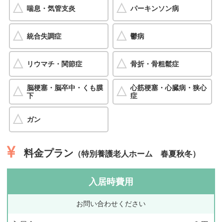
喘息・気管支炎
パーキンソン病
統合失調症
鬱病
リウマチ・関節症
骨折・骨粗鬆症
脳梗塞・脳卒中・くも膜
心筋梗塞・心臓病・狭心
下
症
ガン
料金プラン
（特別養護老人ホーム 春夏秋冬）
入居時費用
お問い合わせください