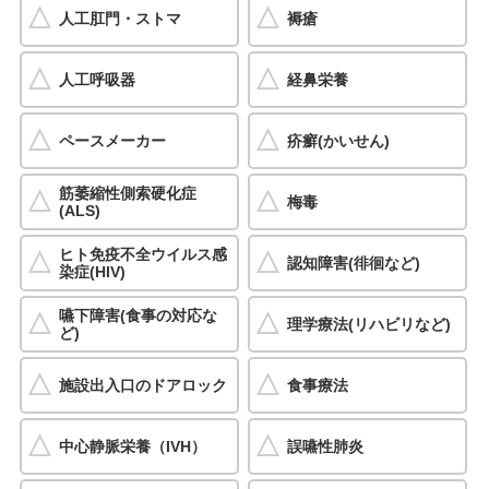
人工肛門・ストマ
褥瘡
人工呼吸器
経鼻栄養
ペースメーカー
疥癬(かいせん)
筋萎縮性側索硬化症
梅毒
(ALS)
ヒト免疫不全ウイルス感
認知障害(徘徊など)
染症(HIV)
嚥下障害(食事の対応な
理学療法(リハビリなど)
ど)
施設出入口のドアロック
食事療法
中心静脈栄養（IVH）
誤嚥性肺炎