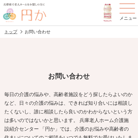
メニュー
トップ
お問い合わせ
老人ホームを
円かについて
費用について
探す
お問い合わせ
施設選びのポイント
施設をお探しの方へ
毎日の介護の悩みや、高齢者施設をどう探したらよいのか
など、日々の介護の悩みは、できれば知り合いには相談し
老人ホームの種類
よくあるご質問
たくないし、誰に相談したら良いのかわからないという方
スタッフ紹介
アクセス
は多いのではないかと思います。 兵庫老人ホーム介護施
設紹介センター 「円か」では、介護のお悩みや高齢者の
相談者様の声
お役立ち情報
住まいについてのご相談をいつでも無料でお受けいたしま