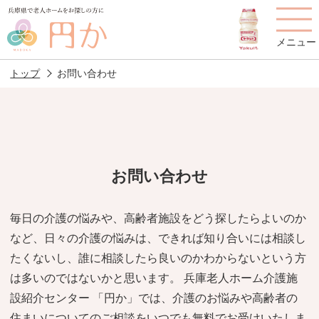
メニュー
トップ
お問い合わせ
老人ホームを
円かについて
費用について
探す
お問い合わせ
施設選びのポイント
施設をお探しの方へ
毎日の介護の悩みや、高齢者施設をどう探したらよいのか
など、日々の介護の悩みは、できれば知り合いには相談し
老人ホームの種類
よくあるご質問
たくないし、誰に相談したら良いのかわからないという方
スタッフ紹介
アクセス
は多いのではないかと思います。 兵庫老人ホーム介護施
設紹介センター 「円か」では、介護のお悩みや高齢者の
相談者様の声
お役立ち情報
住まいについてのご相談をいつでも無料でお受けいたしま