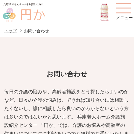
メニュー
トップ
お問い合わせ
老人ホームを
円かについて
費用について
探す
お問い合わせ
施設選びのポイント
施設をお探しの方へ
毎日の介護の悩みや、高齢者施設をどう探したらよいのか
など、日々の介護の悩みは、できれば知り合いには相談し
老人ホームの種類
よくあるご質問
たくないし、誰に相談したら良いのかわからないという方
スタッフ紹介
アクセス
は多いのではないかと思います。 兵庫老人ホーム介護施
設紹介センター 「円か」では、介護のお悩みや高齢者の
相談者様の声
お役立ち情報
住まいについてのご相談をいつでも無料でお受けいたしま