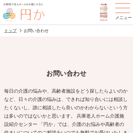
メニュー
トップ
お問い合わせ
老人ホームを
円かについて
費用について
探す
お問い合わせ
施設選びのポイント
施設をお探しの方へ
毎日の介護の悩みや、高齢者施設をどう探したらよいのか
など、日々の介護の悩みは、できれば知り合いには相談し
老人ホームの種類
よくあるご質問
たくないし、誰に相談したら良いのかわからないという方
スタッフ紹介
アクセス
は多いのではないかと思います。 兵庫老人ホーム介護施
設紹介センター 「円か」では、介護のお悩みや高齢者の
相談者様の声
お役立ち情報
住まいについてのご相談をいつでも無料でお受けいたしま