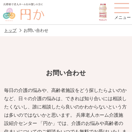
メニュー
トップ
お問い合わせ
老人ホームを
円かについて
費用について
探す
お問い合わせ
施設選びのポイント
施設をお探しの方へ
毎日の介護の悩みや、高齢者施設をどう探したらよいのか
など、日々の介護の悩みは、できれば知り合いには相談し
老人ホームの種類
よくあるご質問
たくないし、誰に相談したら良いのかわからないという方
スタッフ紹介
アクセス
は多いのではないかと思います。 兵庫老人ホーム介護施
設紹介センター 「円か」では、介護のお悩みや高齢者の
相談者様の声
お役立ち情報
住まいについてのご相談をいつでも無料でお受けいたしま