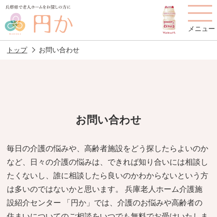
メニュー
トップ
お問い合わせ
老人ホームを
円かについて
費用について
探す
お問い合わせ
施設選びのポイント
施設をお探しの方へ
毎日の介護の悩みや、高齢者施設をどう探したらよいのか
など、日々の介護の悩みは、できれば知り合いには相談し
老人ホームの種類
よくあるご質問
たくないし、誰に相談したら良いのかわからないという方
スタッフ紹介
アクセス
は多いのではないかと思います。 兵庫老人ホーム介護施
設紹介センター 「円か」では、介護のお悩みや高齢者の
相談者様の声
お役立ち情報
住まいについてのご相談をいつでも無料でお受けいたしま