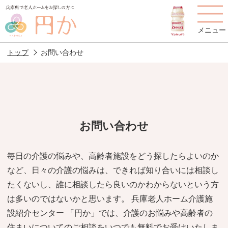
メニュー
トップ
お問い合わせ
老人ホームを
円かについて
費用について
探す
お問い合わせ
施設選びのポイント
施設をお探しの方へ
毎日の介護の悩みや、高齢者施設をどう探したらよいのか
など、日々の介護の悩みは、できれば知り合いには相談し
老人ホームの種類
よくあるご質問
たくないし、誰に相談したら良いのかわからないという方
スタッフ紹介
アクセス
は多いのではないかと思います。 兵庫老人ホーム介護施
設紹介センター 「円か」では、介護のお悩みや高齢者の
相談者様の声
お役立ち情報
住まいについてのご相談をいつでも無料でお受けいたしま