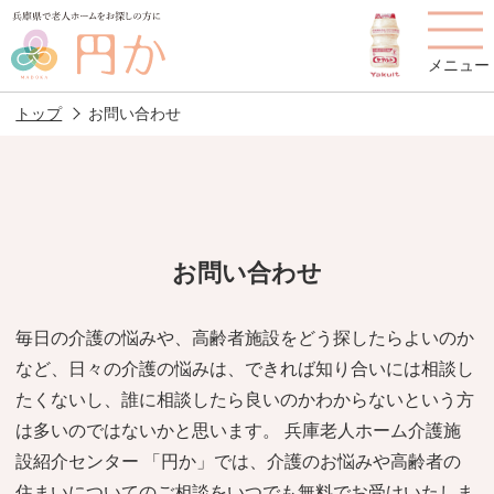
メニュー
トップ
お問い合わせ
老人ホームを
円かについて
費用について
探す
お問い合わせ
施設選びのポイント
施設をお探しの方へ
毎日の介護の悩みや、高齢者施設をどう探したらよいのか
など、日々の介護の悩みは、できれば知り合いには相談し
老人ホームの種類
よくあるご質問
たくないし、誰に相談したら良いのかわからないという方
スタッフ紹介
アクセス
は多いのではないかと思います。 兵庫老人ホーム介護施
設紹介センター 「円か」では、介護のお悩みや高齢者の
相談者様の声
お役立ち情報
住まいについてのご相談をいつでも無料でお受けいたしま