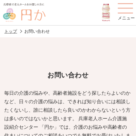
メニュー
トップ
お問い合わせ
老人ホームを
円かについて
費用について
探す
お問い合わせ
施設選びのポイント
施設をお探しの方へ
毎日の介護の悩みや、高齢者施設をどう探したらよいのか
など、日々の介護の悩みは、できれば知り合いには相談し
老人ホームの種類
よくあるご質問
たくないし、誰に相談したら良いのかわからないという方
スタッフ紹介
アクセス
は多いのではないかと思います。 兵庫老人ホーム介護施
設紹介センター 「円か」では、介護のお悩みや高齢者の
相談者様の声
お役立ち情報
住まいについてのご相談をいつでも無料でお受けいたしま