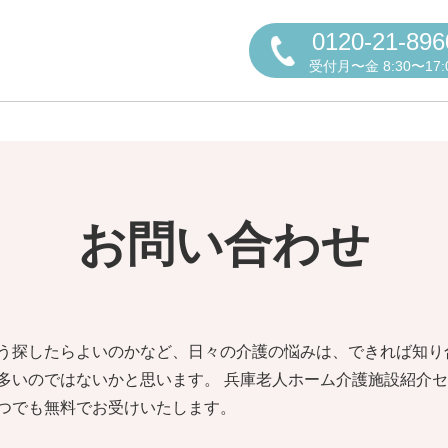
0120-21-896
受付月〜金 8:30〜17:
お問い合わせ
円かについて
う探したらよいのかなど、日々の介護の悩みは、できれば知り
しの方へ
老人ホームの種類
よくある
多いのではないかと思います。 兵庫老人ホーム介護施設紹介セ
つでも無料でお受けいたします。
声
お役立ち情報
おすすめ