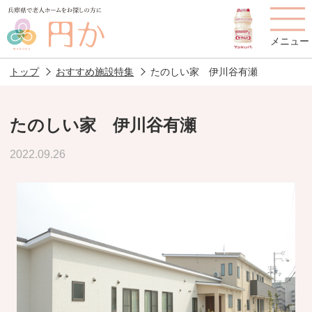
メニュー
トップ
おすすめ施設特集
たのしい家 伊川谷有瀬
たのしい家 伊川谷有瀬
老人ホームを
円かについて
費用について
2022.09.26
探す
施設選びのポイント
施設をお探しの方へ
老人ホームの種類
よくあるご質問
スタッフ紹介
アクセス
相談者様の声
お役立ち情報