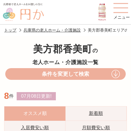
メニュー
トップ
兵庫県の老人ホーム・介護施設
美方郡香美町エリアの
美方郡香美町
の
老人ホームを
円かについて
費用について
老人ホーム・介護施設一覧
探す
条件を変更して検索
施設選びのポイント
施設をお探しの方へ
8
件
07月08日
更新!
老人ホームの種類
よくあるご質問
スタッフ紹介
アクセス
オススメ順
新着順
相談者様の声
お役立ち情報
入居費安い順
月額費安い順