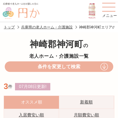
メニュー
トップ
兵庫県の老人ホーム・介護施設
神崎郡神河町エリアの
神崎郡神河町
の
老人ホームを
円かについて
費用について
老人ホーム・介護施設一覧
探す
条件を変更して検索
施設選びのポイント
施設をお探しの方へ
3
件
07月08日
更新!
老人ホームの種類
よくあるご質問
スタッフ紹介
アクセス
オススメ順
新着順
相談者様の声
お役立ち情報
入居費安い順
月額費安い順