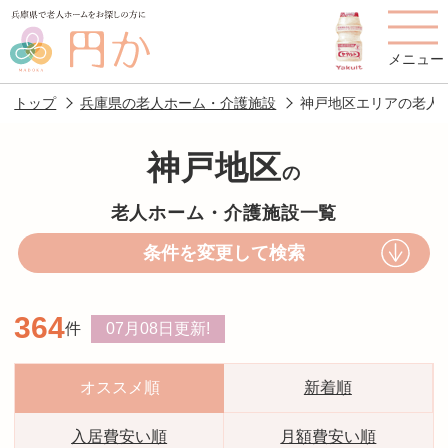
メニュー
トップ
兵庫県の老人ホーム・介護施設
神戸地区エリアの老人
神戸地区
の
老人ホームを
円かについて
費用について
老人ホーム・介護施設一覧
探す
条件を変更して検索
施設選びのポイント
施設をお探しの方へ
364
件
07月08日
更新!
老人ホームの種類
よくあるご質問
スタッフ紹介
アクセス
オススメ順
新着順
相談者様の声
お役立ち情報
入居費安い順
月額費安い順