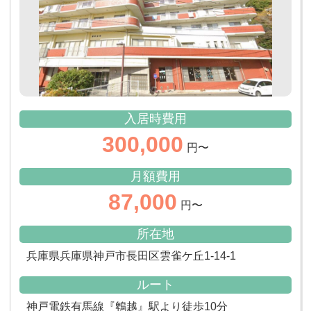
入居時費用
300,000
円〜
月額費用
87,000
円〜
所在地
兵庫県兵庫県神戸市長田区雲雀ケ丘1-14-1
ルート
神戸電鉄有馬線『鵯越』駅より徒歩10分