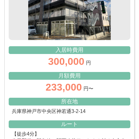
入居時費用
300,000
円
月額費用
233,000
円〜
所在地
兵庫県神戸市中央区神若通3-2-14
ルート
【徒歩4分】