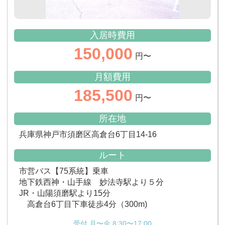
入居時費用
150,000
円〜
月額費用
185,500
円〜
所在地
兵庫県神戸市須磨区高倉台6丁目14-16
ルート
市営バス【75系統】乗車
地下鉄西神・山手線 妙法寺駅より５分
JR・山陽須磨駅より15分
高倉台6丁目下車徒歩4分（300m)
受付 月〜金 8:30〜17:00