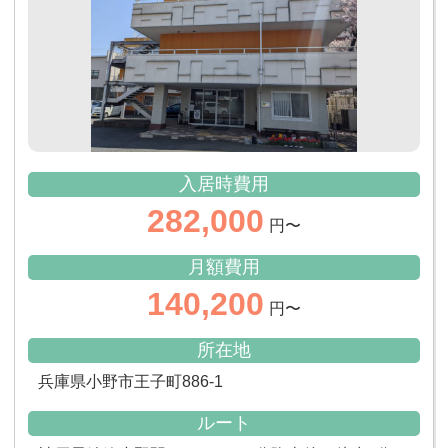
入居時費用
282,000
円〜
月額費用
140,200
円〜
所在地
兵庫県小野市王子町886-1
ルート