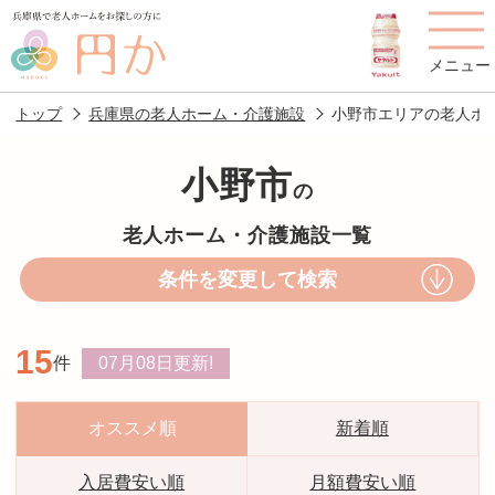
メニュー
トップ
兵庫県の老人ホーム・介護施設
小野市エリアの老人ホ
小野市
の
老人ホームを
円かについて
費用について
老人ホーム・介護施設一覧
探す
条件を変更して検索
施設選びのポイント
施設をお探しの方へ
15
件
07月08日
更新!
老人ホームの種類
よくあるご質問
スタッフ紹介
アクセス
オススメ順
新着順
相談者様の声
お役立ち情報
入居費安い順
月額費安い順