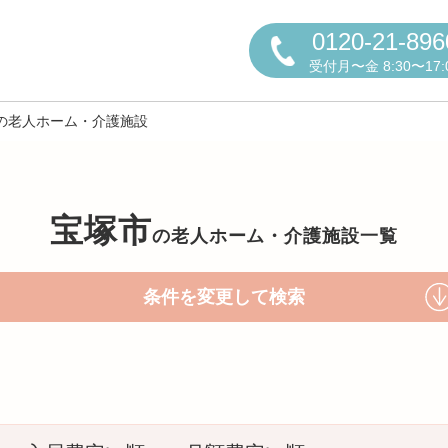
0120-21-896
受付月〜金 8:30〜17:
の老人ホーム・介護施設
宝塚市
の
老人ホーム・介護施設一覧
円かについて
条件を変更して検索
しの方へ
老人ホームの種類
よくある
声
お役立ち情報
おすすめ