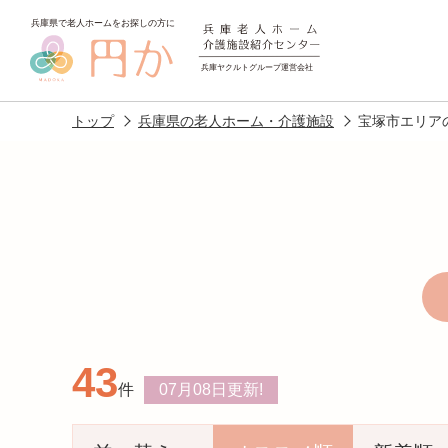
トップ
兵庫県の老人ホーム・介護施設
宝塚市エリア
老人ホームを
探す
43
施設選びのポイント
施設をお探
件
07月08日
更新!
アクセス
相談者様の