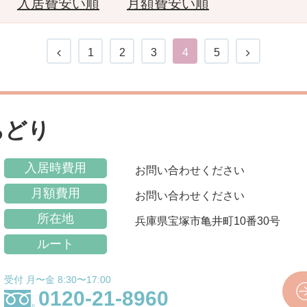
入居費安い順
月額費安い順
1
2
3
4
5
ちどり
入居時費用
お問い合わせください
月額費用
お問い合わせください
所在地
兵庫県宝塚市亀井町10番30号
ルート
受付 月〜金 8:30〜17:00
0120-21-8960